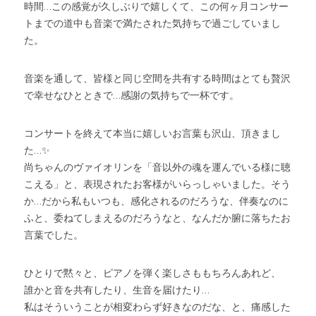
時間…この感覚が久しぶりで嬉しくて、この何ヶ月コンサー
トまでの道中も音楽で満たされた気持ちで過ごしていまし
た。
音楽を通して、皆様と同じ空間を共有する時間はとても贅沢
で幸せなひとときで…感謝の気持ちで一杯です。
コンサートを終えて本当に嬉しいお言葉も沢山、頂きまし
た…✨
尚ちゃんのヴァイオリンを「音以外の魂を運んでいる様に聴
こえる」と、表現されたお客様がいらっしゃいました。そう
か…だから私もいつも、感化されるのだろうな、伴奏なのに
ふと、委ねてしまえるのだろうなと、なんだか腑に落ちたお
言葉でした。
ひとりで黙々と、ピアノを弾く楽しさももちろんあれど、
誰かと音を共有したり、生音を届けたり…
私はそういうことが相変わらず好きなのだな、と、痛感した